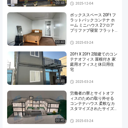
取り外し可能な容器の家
00:48
2025-12-04
な
プ
ボックススペース 20Ft フ
ラットパックコンテナ ホ
リ
ーム ミニハウス 2フロア
フ
プリファブ寝室 フラット
パック コンテナハウス
ァ
取り外し可能な容器の家
00:43
2025-03-24
ブ
住
20ft X 20ft 2階建てのコン
テナオフィス 屋根付き 家
宅
庭用オフィスと休日用住
メ
宅
ー
取り外し可能な容器の家
00:43
2025-03-24
カ
ー
労働者の寮とサイトオフ
ィスのための取り外せる
モ
コンテナハウス 柔軟なカ
バ
スタマイズされたサイズ
と簡単なインストール
イ
取り外し可能な容器の家
00:45
2025-03-24
ル