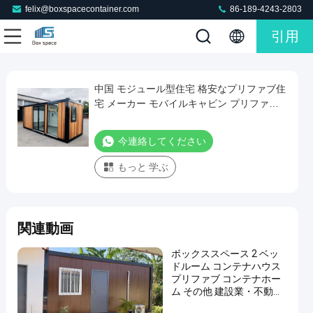
felix@boxspacecontainer.com
86-189-4243-2803
引用
Play
中国 モジュール型住宅 格安なプリファブ住
中
Video
宅 メーカー モバイルキャビン プリファブ
国
リック ミニホーム カサ モジュール型
モ
今連絡してください
ジ
もっと 学ぶ
ュ
ー
ル
関連動画
型
住
ボックススペース 2 ベッ
宅
ドルーム コンテナハウス
プリファブ コンテナホー
格
ム その他 建設業・不動産
2階建て コンテナハウス
安