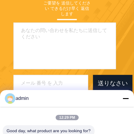
ご要望を 送信してくださ
い できるだけ早く 返信
します
送りなさい
admin
12:29 PM
Foshan Boxspace Prefab House
Good day, what product are you looking for?