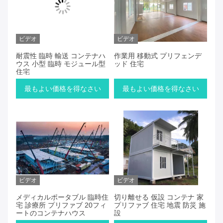
ビデオ
ビデオ
耐震性 臨時 輸送 コンテナハ
作業用 移動式 プリフェンデ
ウス 小型 臨時 モジュール型
ッド 住宅
住宅
最もよい価格を得なさい
最もよい価格を得なさい
ビデオ
ビデオ
メディカルポータブル 臨時住
切り離せる 仮設 コンテナ 家
宅 診療所 プリファブ 20フィ
プリファブ 住宅 地震 防災 施
ートのコンテナハウス
設