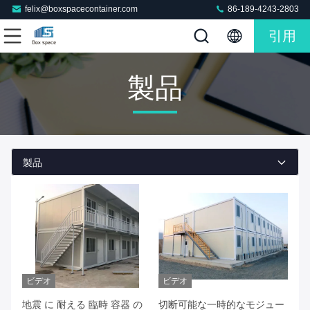
felix@boxspacecontainer.com
86-189-4243-2803
引用
製品
製品
ビデオ
ビデオ
地震 に 耐える 臨時 容器 の
切断可能な一時的なモジュー