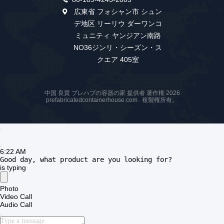
Foshan Boxspace Prefab House
Technology Co., Ltd
felix@boxspacecontainer.co
m
86-189-4243-2803
広東省 フォシャン市 シュン
デ地区 リーリウ ダーワンコ
ミュニティ ヤンジアン南路
NO36ジンリ・シーズン・ス
クエア 405室
中国 良質 プレハブの容器の家 提供者 著作権 2026
prefabricatedcontainerhouse.com . 複製権所有。
6:22 AM
Good day, what product are you looking for?