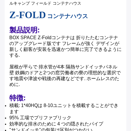
ルキャンプ フィールド コンテナハウス
Z-FOLD
コンテナハウス
製品説明:
BOX SPACE Z-Foldコンテナは 折りたたむコンテナ
のアップグレード版です フレームが強く デザインが
新しく顧客が安装を迅速かつ簡単に完了できるように
する.
屋根が平らで 排水管が4本 隔熱サンドイッチパネル
壁 鉄鋼のドアと2つの窓労働者の寮の理想的な選択で
す地震や津波や戦後の再建などです. ホームレスのた
めに.
特徴:
積載: 1*40HQは 8-10ユニットを積載することができ
ます
95% 工場でプリファブリック
効率的な排水のために 4 つの隠されたパイプ
"サンドイッチ"の包装は区別がつかない