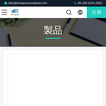
felix@boxspacecontainer.com
86-189-4243-2803
引用
製品