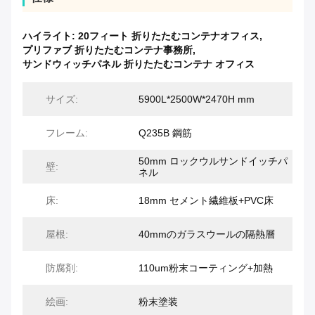
ハイライト:
20フィート 折りたたむコンテナオフィス
,
プリファブ 折りたたむコンテナ事務所
,
サンドウィッチパネル 折りたたむコンテナ オフィス
サイズ:
5900L*2500W*2470H mm
フレーム:
Q235B 鋼筋
50mm ロックウルサンドイッチパ
壁:
ネル
床:
18mm セメント繊維板+PVC床
屋根:
40mmのガラスウールの隔熱層
防腐剤:
110um粉末コーティング+加熱
絵画:
粉末塗装