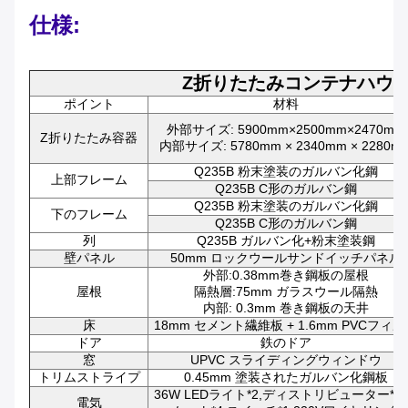
仕様:
Z折りたたみコンテナハウ
ポイント
材料
外部サイズ: 5900mm×2500mm×2470mm
Z折りたたみ容器
内部サイズ: 5780mm × 2340mm × 2280m
Q235B 粉末塗装のガルバン化鋼
上部フレーム
Q235B C形のガルバン鋼
Q235B 粉末塗装のガルバン化鋼
下のフレーム
Q235B C形のガルバン鋼
列
Q235B ガルバン化+粉末塗装鋼
壁パネル
50mm ロックウールサンドイッチパネル
外部:0.38mm巻き鋼板の屋根
屋根
隔熱層:75mm ガラスウール隔熱
内部: 0.3mm 巻き鋼板の天井
床
18mm セメント繊維板 + 1.6mm PVCフィ
ドア
鉄のドア
窓
UPVC スライディングウィンドウ
トリムストライプ
0.45mm 塗装されたガルバン化鋼板
36W LEDライト*2,ディストリビューター*1
電気