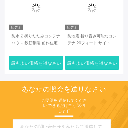
同じようなプロダクト
ビデオ
ビデオ
みコンテナ
防地震 折り畳み可能なコン
ポータブル Z 折りたたみコ
前作住宅
テナ 20フィート サイト オ
ンテナハウス 折りたたみ式
フィス サンドウィッチパネ
プリメイド モバイルホーム
ル
得なさい
最もよい価格を得なさい
最もよい価格を得なさ
あなたの照会を送りなさい