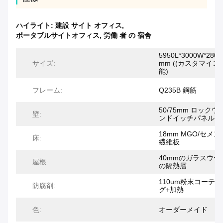
ハイライト:
建設 サイト オフィス
,
ポータブルサイトオフィス
,
労働 者 の 宿舎
5950L*3000W*2800
サイズ:
mm ((カスタマイズ
能)
フレーム:
Q235B 鋼筋
50/75mm ロックウ
壁:
ンドイッチパネル
18mm MGO/セメン
床:
繊維板
40mmのガラスウー
屋根:
の隔熱層
110um粉末コーテ
防腐剤:
グ+加熱
色:
オーダーメイド