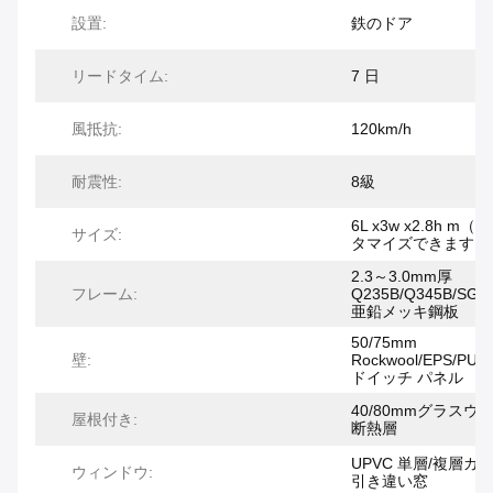
設置:
鉄のドア
リードタイム:
7 日
風抵抗:
120km/h
耐震性:
8級
6L x3w x2.8h m（
サイズ:
タマイズできます）
2.3～3.0mm厚
フレーム:
Q235B/Q345B/SGC
亜鉛メッキ鋼板
50/75mm
壁:
Rockwool/EPS/PU
ドイッチ パネル
40/80mmグラスウ
屋根付き:
断熱層
UPVC 単層/複層ガ
ウィンドウ:
引き違い窓