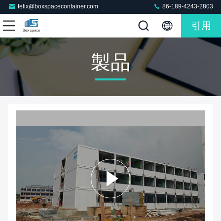
felix@boxspacecontainer.com
86-189-4243-2803
引用
製品