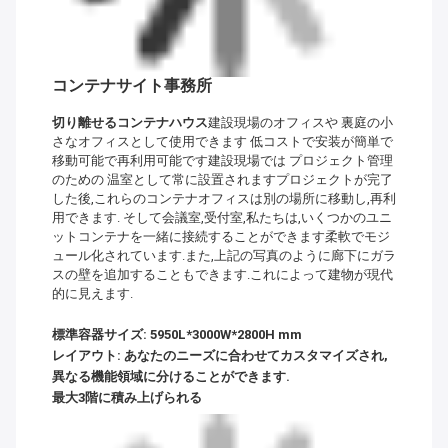
コンテナサイト事務所
切り離せるコンテナハウス
建設現場のオフィスや 裏庭の小
さなオフィスとして使用できます 低コストで安装が簡単で
移動可能で再利用可能です建設現場では プロジェクト管理
のための 温室として常に設置されますプロジェクトが完了
した後,これらのコンテナオフィスは別の場所に移動し,再利
用できます. そして会議室,受付室,私たちは,いくつかのユニ
ットコンテナを一緒に接続することができます柔軟でモジ
ュール化されています.また,上記の写真のように廊下にガラ
スの壁を追加することもできます.これによって建物が現代
的に見えます.
標準容器サイズ: 5950L*3000W*2800H mm
レイアウト: あなたのニーズに合わせてカスタマイズされ,
異なる機能領域に分けることができます.
最大3階に積み上げられる