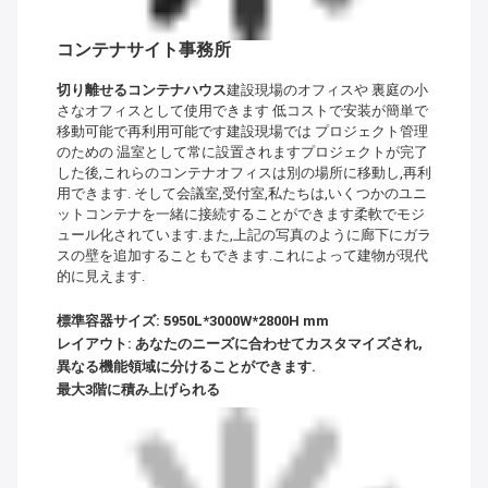
コンテナサイト事務所
切り離せるコンテナハウス
建設現場のオフィスや 裏庭の小
さなオフィスとして使用できます 低コストで安装が簡単で
移動可能で再利用可能です建設現場では プロジェクト管理
のための 温室として常に設置されますプロジェクトが完了
した後,これらのコンテナオフィスは別の場所に移動し,再利
用できます. そして会議室,受付室,私たちは,いくつかのユニ
ットコンテナを一緒に接続することができます柔軟でモジ
ュール化されています.また,上記の写真のように廊下にガラ
スの壁を追加することもできます.これによって建物が現代
的に見えます.
標準容器サイズ: 5950L*3000W*2800H mm
レイアウト: あなたのニーズに合わせてカスタマイズされ,
異なる機能領域に分けることができます.
最大3階に積み上げられる