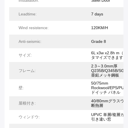
Installation:
Steel Door
Leadtime:
7 days
Wind resistence:
120KM/H
Anti-seismic:
Grade 8
6L x3w x2.8h m（
サイズ:
タマイズできます）
2.3～3.0mm厚
フレーム:
Q235B/Q345B/SGC
亜鉛メッキ鋼板
50/75mm
壁:
Rockwool/EPS/PU
ドイッチ パネル
40/80mmグラスウ
屋根付き:
断熱層
UPVC 単層/複層ガ
ウィンドウ:
引き違い窓