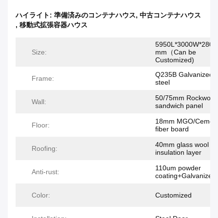
ハイライト:
準備済みのコンテナハウス
,
中古コンテナハウス
,
移動式拡張容器ハウス
5950L*3000W*2800
Size:
mm（Can be
Customized)
Q235B Galvanized
Frame:
steel
50/75mm Rockwool
Wall:
sandwich panel
18mm MGO/Cemen
Floor:
fiber board
40mm glass wool
Roofing:
insulation layer
110um powder
Anti-rust:
coating+Galvanized
Color:
Customized