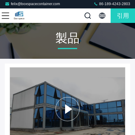
felix@boxspacecontainer.com
86-189-4243-2803
引用
製品