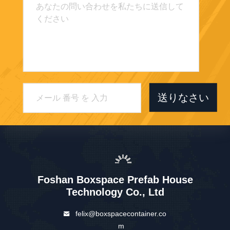
送りなさい
Foshan Boxspace Prefab House
Technology Co., Ltd
felix@boxspacecontainer.co
m