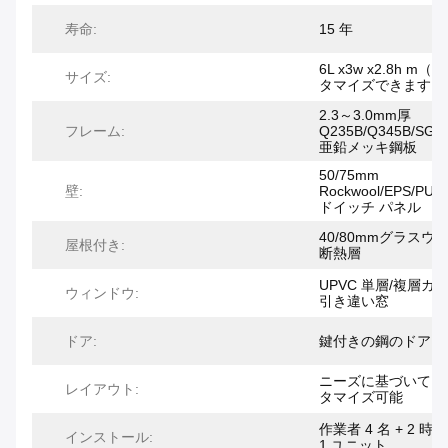
寿命:
15 年
6L x3w x2.8h m（
サイズ:
タマイズできます）
2.3～3.0mm厚
フレーム:
Q235B/Q345B/SGC
亜鉛メッキ鋼板
50/75mm
壁:
Rockwool/EPS/PU
ドイッチ パネル
40/80mmグラスウ
屋根付き:
断熱層
UPVC 単層/複層ガ
ウィンドウ:
引き違い窓
ドア:
鍵付きの鋼のドア
ニーズに基づいてカ
レイアウト:
タマイズ可能
作業者 4 名 + 2 時間
インストール:
1 ユニット