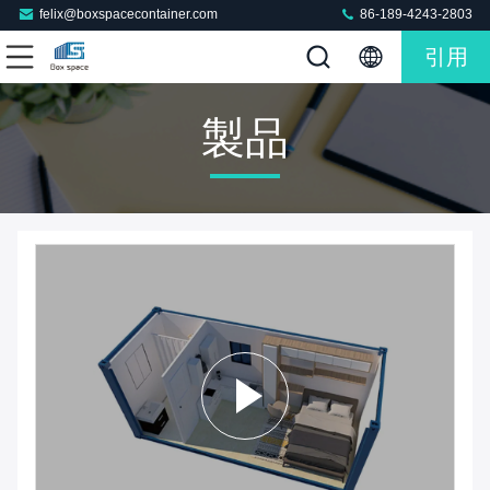
felix@boxspacecontainer.com
86-189-4243-2803
引用
製品