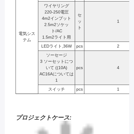
ワイヤリング
220-250電圧
セ
4
m2
インプット
ッ
1
2.5
m2
ソケッ
ト
ト/AC
電気シス
1.5
m2
ライト用
テム
LEDライト,36W
pcs
2
ソーセージ
3 ソーセットにつ
いて ((10A)
pcs
4
AC16Aについては
1
スイッチ
pcs
1
プロジェクトケース: