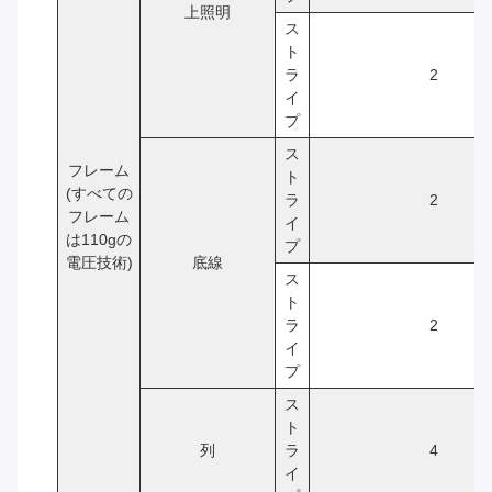
上照明
ス
ト
ラ
2
イ
プ
ス
フレーム
ト
(すべての
ラ
2
フレーム
イ
は110gの
プ
電圧技術)
底線
ス
ト
ラ
2
イ
プ
ス
ト
列
ラ
4
イ