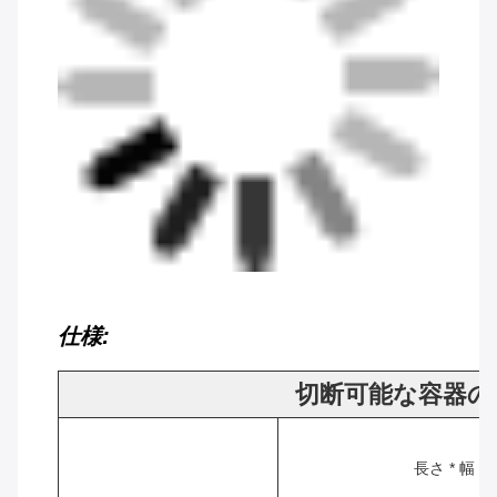
仕様:
切断可能な容器の
長さ * 幅 *