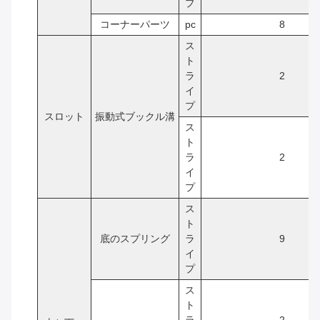
プ
コーナーパーツ
pc
8
ス
ト
ラ
2
イ
プ
スロット
振動式ブックル溝
ス
ト
ラ
2
イ
プ
ス
ト
底のスプリング
ラ
9
イ
プ
ス
ト