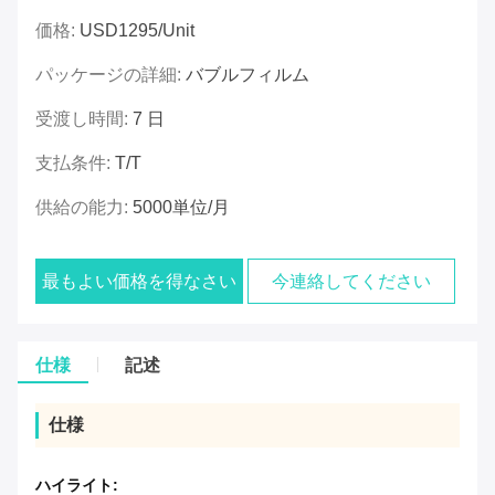
価格:
USD1295/unit
パッケージの詳細:
バブルフィルム
受渡し時間:
7 日
支払条件:
T/T
供給の能力:
5000単位/月
最もよい価格を得なさい
今連絡してください
仕様
記述
仕様
ハイライト: