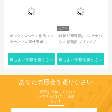
ビデオ
ビデオ
ビ
コン
鉄製 切断可能なコンテナハ
セキュリティ オフィス コ
取
ス
ウス 熱隔熱 プリファブリ
ンテナハウス, 切り離せる
ウ
ウ
ックハウス
組み立てたモジュールコン
フ
ナ
テナハウス
さい
最もよい価格を得なさい
最もよい価格を得なさい
最
あなたの照会を送りなさい
ご要望を 送信してくださ
い できるだけ早く 返信
します