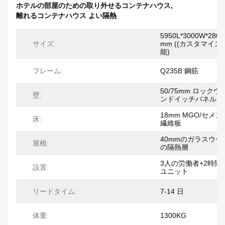
ホテルの部屋のための取り外せるコンテナハウス
,
離れるコンテナハウス よい隔熱
5950L*3000W*2800
サイズ:
mm ((カスタマイズ
能)
フレーム:
Q235B 鋼筋
50/75mm ロックウ
壁:
ンドイッチパネル
18mm MGO/セメン
床:
繊維板
40mmのガラスウー
屋根:
の隔熱層
3人の労働者+2時間=
設置:
ユニット
リードタイム:
7-14 日
体重:
1300KG