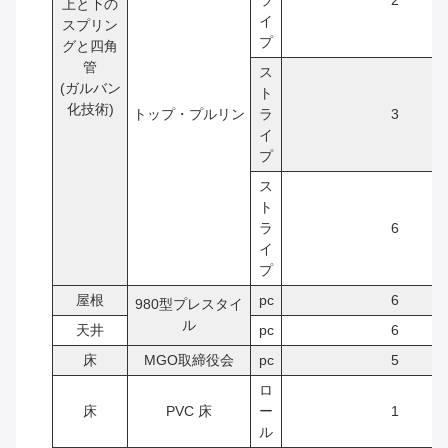
ラ
2
上と下の
イ
スプリン
プ
グと四角
管
ス
(ガルバン
ト
化技術)
トップ・プルリン
ラ
3
イ
プ
ス
ト
ラ
6
イ
プ
屋根
pc
6
980型プレスタイ
ル
天井
pc
6
床
MGO取締役会
pc
5
ロ
床
PVC 床
ー
1
ル