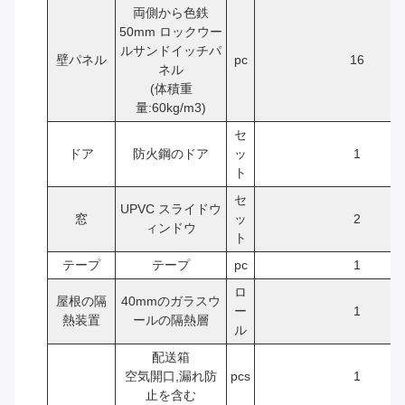
両側から色鉄
50mm ロックウー
ルサンドイッチパ
壁パネル
pc
16
ネル
(体積重
量:60kg/m3)
セ
ドア
防火鋼のドア
ッ
1
ト
セ
UPVC スライドウ
窓
ッ
2
ィンドウ
ト
テープ
テープ
pc
1
ロ
屋根の隔
40mmのガラスウ
ー
1
熱装置
ールの隔熱層
ル
配送箱
空気開口,漏れ防
pcs
1
止を含む