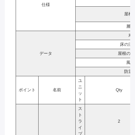
仕様
屋根
層番
寿
床の活
データ
屋根の活
風抵
防震
ユ
ニ
ポイント
名前
Qty
ッ
ト
ス
ト
ラ
2
イ
プ