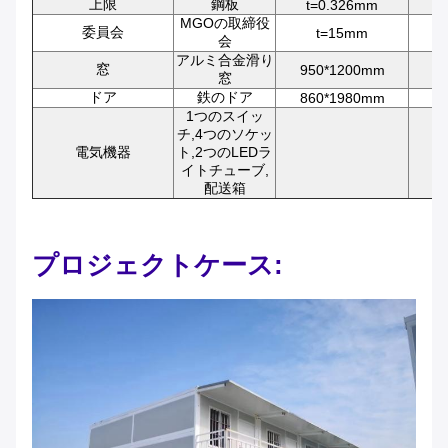
上限
鋼板
t=0.326mm
MGOの取締役
委員会
t=15mm
会
アルミ合金滑り
窓
950*1200mm
窓
ドア
鉄のドア
860*1980mm
1つのスイッ
チ,4つのソケッ
電気機器
ト,2つのLEDラ
イトチューブ,
配送箱
プロジェクトケース: