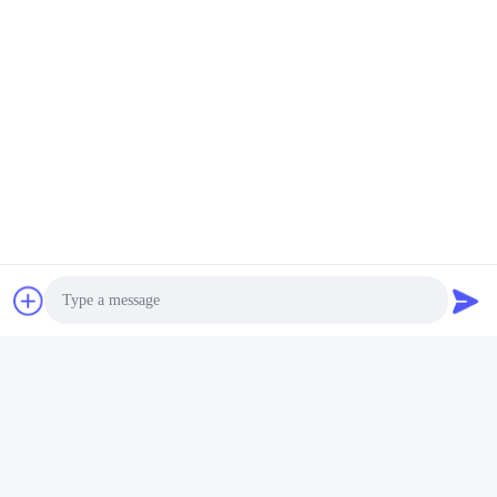
ビデオ
ビデオ
ビ
ナ
プリファブリック ポータブ
建設現場事務所・寮向け、
2
フ
ル 折りたたむコンテナハウ
ボックススペース20フィー
ナ
クコ
ス 20フィート リビング ホ
ト折りたたみコンテナハウ
ッ
ーム オフィス キャビン
ス、スタッカブルモジュラ
さい
最もよい価格を得なさい
最もよい価格を得なさい
最
ー構造プレハブハウス
あなたの照会を送りなさい
ご要望を 送信してくださ
い できるだけ早く 返信
します
Photo
Video Call