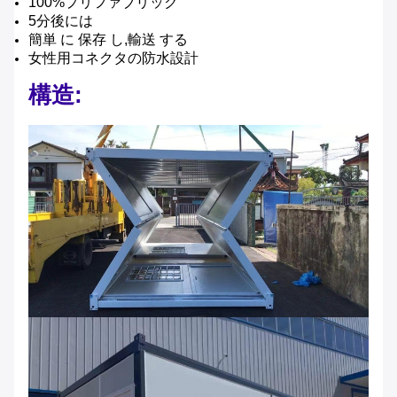
100%プリファブリック
5分後には
簡単 に 保存 し,輸送 する
女性用コネクタの防水設計
構造: