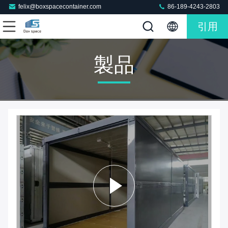
felix@boxspacecontainer.com
86-189-4243-2803
引用
製品