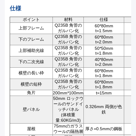
仕様
ポイント
材料
仕様
Q235B 角管の
60*80mm
上部フレーム
ガルバン化
t=1.5mm
Q235B 角管の
60*80mm
下のフレーム
ガルバン化
t=2.0mm
Q235B 角管の
50*50mm
上部補助光線
ガルバン化
t=1.8mm
Q235B 角管の
40*80mm
下の二次光線
ガルバン化
t=2.0mm
Q235B 角管の
60*80mm
横壁の長い枠
ガルバン化
t=1.8mm
Q235B 角管の
60*80mm
横壁の短枠
ガルバン化
t=1.8mm
角片
200mm*100mm
t=15mm
50mm ロックウ
ールのサンドイ
0.326mm 両側が色
壁パネル
ッチパネル
鉄
(体積重
量:60KG/m3)
75mmのガラス
屋根
厚さ=0.5mmの鋼板
ウールの隔熱層