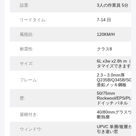
設置:
3人の作業員 5分
リードタイム:
7-14 日
風抵抗:
120KM/H
耐震性:
クラス8
6L x3w x2.8h m（
サイズ:
タマイズできます）
2.3～3.0mm厚
フレーム:
Q235B/Q345B/SGC
亜鉛メッキ鋼板
50/75mm
壁:
Rockwool/EPS/PU
ドイッチ パネル
40/80mmグラスウ
屋根付き:
断熱層
UPVC 単層/複層ガ
ウィンドウ:
引き違い窓