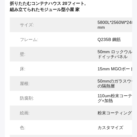
折りたたむコンテナハウス 20フィート
,
組み立てられたモジュール型小屋 家
5800L*2560W*2480
サイズ:
mm
フレーム:
Q235B 鋼筋
50mm ロックウル
壁:
ドイッチパネル
床:
15mm MGOボード
50mmのガラスウー
屋根:
の隔熱層
110um粉末コーテ
防腐剤:
グ+加熱
絵画:
粉末コーティング
色:
カスタマイズ