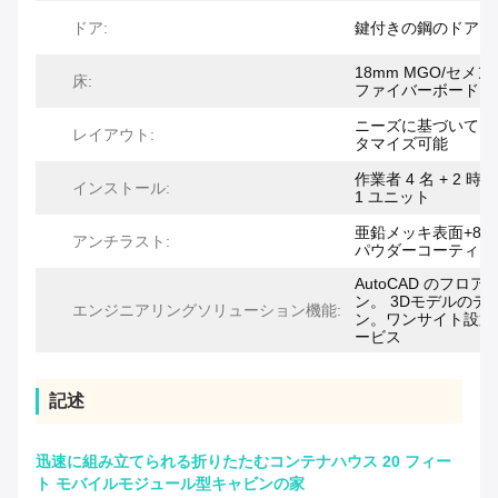
ドア:
鍵付きの鋼のドア
18mm MGO/セメン
床:
ファイバーボード
ニーズに基づいてカ
レイアウト:
タマイズ可能
作業者 4 名 + 2 時間
インストール:
1 ユニット
亜鉛メッキ表面+80
アンチラスト:
パウダーコーティン
AutoCAD のフロア
ン。 3Dモデルのデ
エンジニアリングソリューション機能:
ン。ワンサイト設置
ービス
記述
迅速に組み立てられる折りたたむコンテナハウス 20 フィー
ト モバイルモジュール型キャビンの家